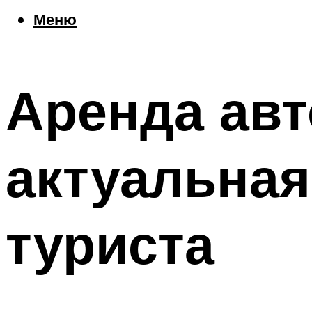
Еда
Меню
Погода
Шоппинг
Что посетить
Аренда авт
Меню
актуальна
туриста