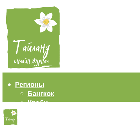
Регионы
Бангкок
Краби
Паттайя
Пхукет
Самуи
Пляжи