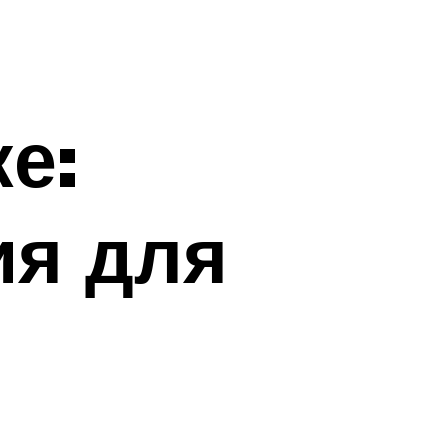
е:
ия для