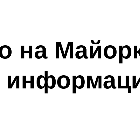
о на Майорк
я информац