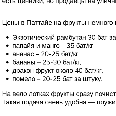
есть ценники, но продавцы на улич
Цены в Паттайе на фрукты немного 
Экзотический рамбутан 30 бат за
папайя и манго – 35 бат/кг,
ананас – 20-25 бат/кг,
бананы – 25-30 бат/кг,
дракон фрукт около 40 бат/кг,
помело – 20-25 бат за штуку.
На вело лотках фрукты сразу почистя
Такая подача очень удобна — поужи