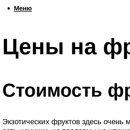
Еда
Меню
Погода
Шоппинг
Что посетить
Цены на фр
Меню
Стоимость ф
Экзотических фруктов здесь очень м