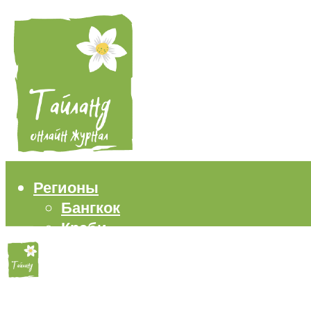
Регионы
Бангкок
Краби
Паттайя
Пхукет
Самуи
Пляжи