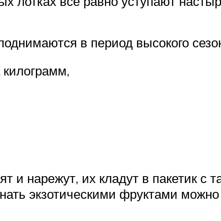
ных лотках все равно уступают насты
поднимаются в период высокого сезон
 килограмм,
т и нарежут, их кладут в пакетик с 
нать экзотическими фруктами можно