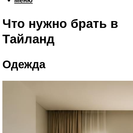
Еда
Погода
Что нужно брать в
Шоппинг
Что посетить
Тайланд
Меню
Одежда