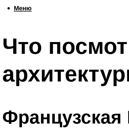
Еда
Меню
Погода
Шоппинг
Что посетить
Что посмот
Меню
архитекту
Французская