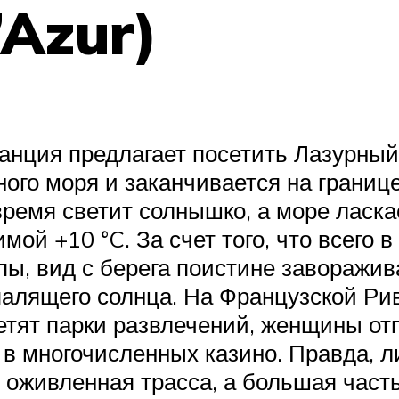
’Azur)
нция предлагает посетить Лазурный 
ого моря и заканчивается на границе
время светит солнышко, а море ласк
мой +10 °C. За счет того, что всего 
пы, вид с берега поистине завораж
 палящего солнца. На Французской Р
сетят парки развлечений, женщины от
 в многочисленных казино. Правда, л
 оживленная трасса, а большая часть