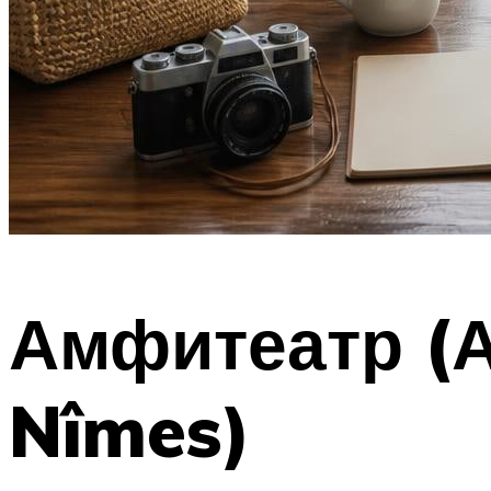
Амфитеатр (А
Nîmes)