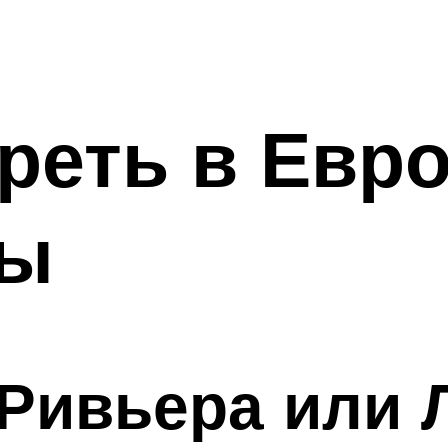
реть в Евр
ры
 Ривьера или 