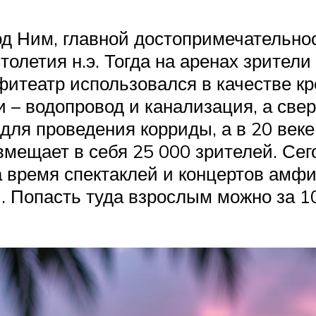
од Ним, главной достопримечательно
толетия н.э. Тогда на аренах зрител
театр использовался в качестве кре
– водопровод и канализация, а свер
я для проведения корриды, а в 20 ве
вмещает в себя 25 000 зрителей. Сег
На время спектаклей и концертов амфи
 Попасть туда взрослым можно за 10€