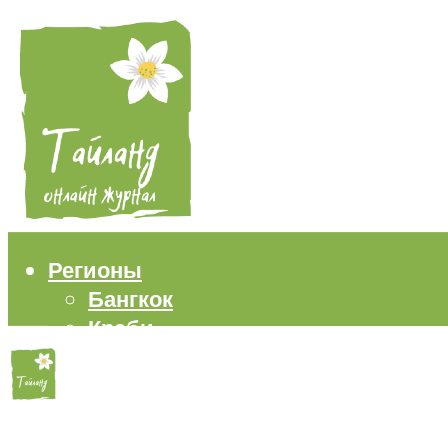
Регионы
Бангкок
Краби
Паттайя
Пхукет
Самуи
Пляжи