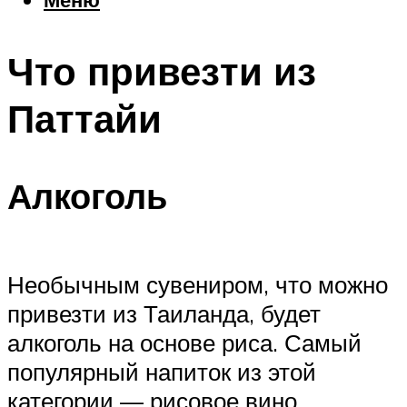
Еда
Погода
Что привезти из
Шоппинг
Что посетить
Паттайи
Меню
Алкоголь
Необычным сувениром, что можно
привезти из Таиланда, будет
алкоголь на основе риса. Самый
популярный напиток из этой
категории — рисовое вино.