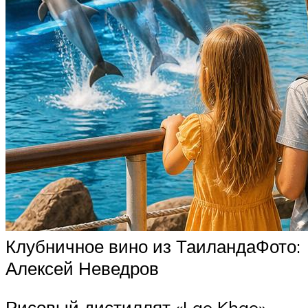
Клубничное вино из ТаиландаФото:
Алексей Неведров
Рисовый дистиллят «Lao Khao»