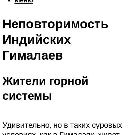
Еда
Погода
Неповторимость
Шоппинг
Что посетить
Индийских
Гималаев
Меню
Жители горной
системы
Удивительно, но в таких суровых
условиях, как в Гималаях, живет