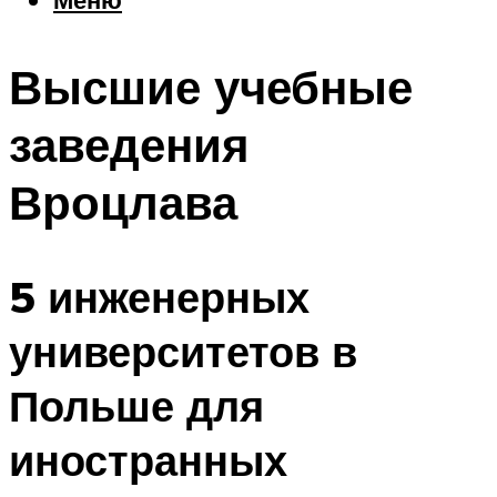
Еда
Погода
Высшие учебные
Шоппинг
Что посетить
заведения
Вроцлава
Меню
5 инженерных
университетов в
Польше для
иностранных