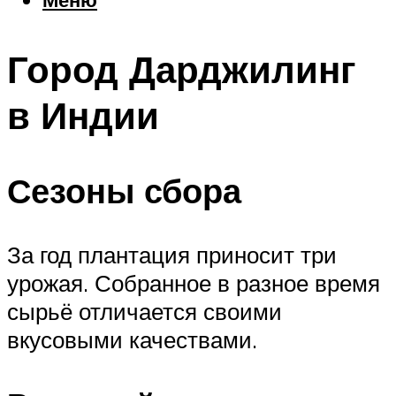
Еда
Погода
Город Дарджилинг
Шоппинг
Что посетить
в Индии
Меню
Сезоны сбора
За год плантация приносит три
урожая. Собранное в разное время
сырьё отличается своими
вкусовыми качествами.