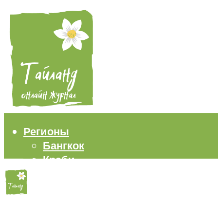
Регионы
Бангкок
Краби
Паттайя
Пхукет
Самуи
Пляжи