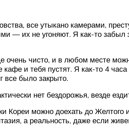
ровства, все утыкано камерами, прес
 — их не угоняют. Я как-то забыл з
е очень чисто, и в любом месте мож
е кафе и тебя пустят. Я как-то 4 час
уг все было закрыто.
ктически нет бездорожья, везде езди
ки Кореи можно доехать до Желтого и
тазия, а реальность, даже если живе