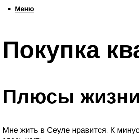
Еда
Меню
Погода
Шоппинг
Что посетить
Покупка кв
Меню
Плюсы жизни
Мне жить в Сеуле нравится. К мину