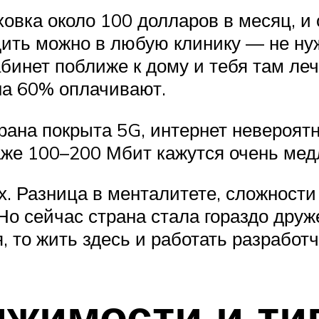
овка около 100 долларов в месяц, и
ить можно в любую клинику — не нуж
бинет поближе к дому и тебя там леч
 на 60% оплачивают.
трана покрыта 5G, интернет невероят
аже 100–200 Мбит кажутся очень ме
. Разница в менталитете, сложности
 Но сейчас страна стала гораздо дру
 то жить здесь и работать разработ
жимости и ти