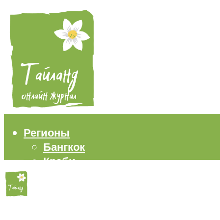
Регионы
Бангкок
Краби
Паттайя
Пхукет
Самуи
Пляжи