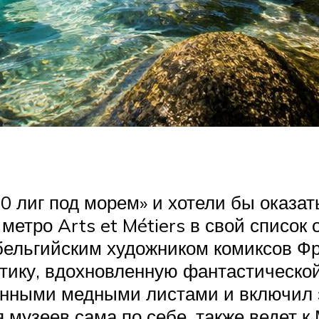
0 лиг под морем» и хотели бы оказат
​метро Arts et Métiers в свой список
бельгийским художником комиксов Фр
тику, вдохновленную фантастической
анными медными листами и включил 
я музеев сама по себе, также ведет 