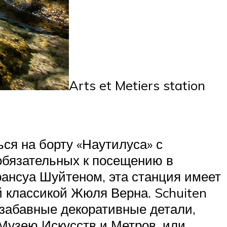
Arts et Metiers station
ься на борту «Наутилуса» с
 обязательных к посещению в
ансуа Шуйтеном, эта станция имеет
 классикой Жюля Верна. Schuiten
забавные декоративные детали,
к Музею Искусств и Метров, или