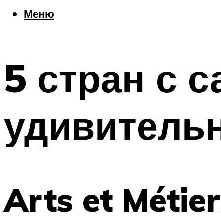
Еда
Меню
Погода
Шоппинг
Что посетить
5 стран с 
Меню
удивитель
Arts et Métie