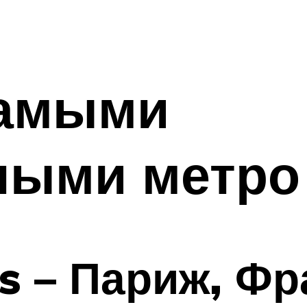
самыми
ными метро
rs – Париж, Ф