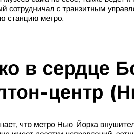
рый сотрудничал с транзитным управл
 станцию ​​метро.
ко в сердце 
лтон-центр (Н
 знает, что метро Нью-Йорка внушите
Оно имеет десятки направлений, сотн