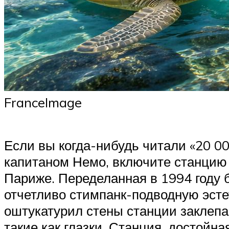
FranceImage
Если вы когда-нибудь читали «20 00
капитаном Немо, включите станцию ​
Париже. Переделанная в 1994 году 
отчетливо стимпанк-подводную эсте
оштукатурил стены станции заклеп
такие как глазки. Станция, достойна