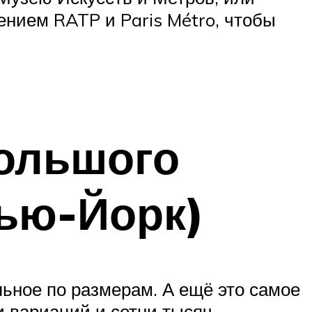
ением RATP и Paris Métro, чтобы
Большого
ью-Йорк)
льное по размерам. А ещё это самое
и вариаций и сотни тысяч