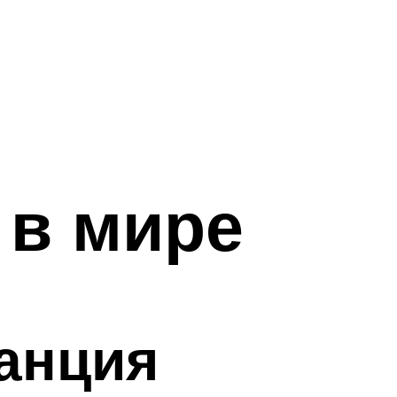
 в мире
ранция