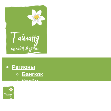
Регионы
Бангкок
Краби
Паттайя
Пхукет
Самуи
Пляжи