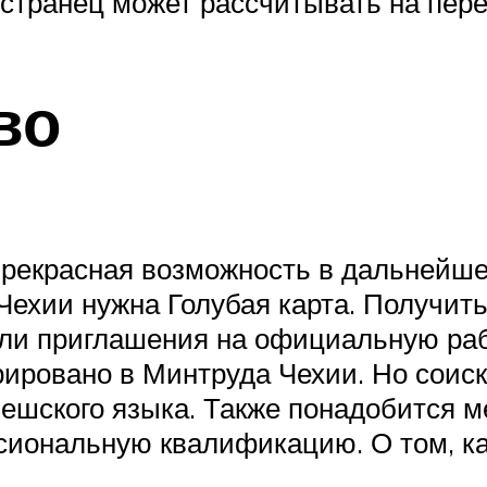
странец может рассчитывать на пере
во
 прекрасная возможность в дальнейш
 Чехии нужна Голубая карта. Получит
и приглашения на официальную рабо
ировано в Минтруда Чехии. Но соиска
ешского языка. Также понадобится м
иональную квалификацию. О том, как