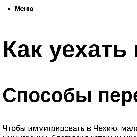
Еда
Меню
Погода
Шоппинг
Что посетить
Как уехать
Меню
Способы пер
Чтобы иммигрировать в Чехию, мало