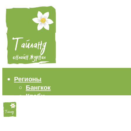
Регионы
Бангкок
Краби
Паттайя
Пхукет
Самуи
Пляжи