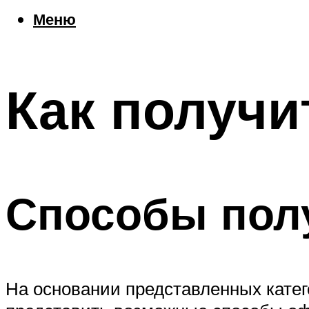
Еда
Меню
Погода
Шоппинг
Что посетить
Как получи
Меню
Способы пол
На основании представленных катег