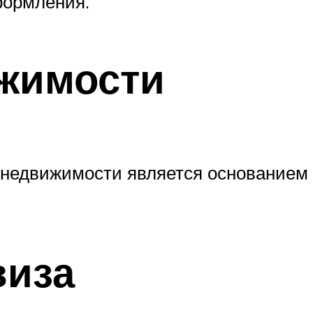
формления.
жимости
 недвижимости является основанием
виза