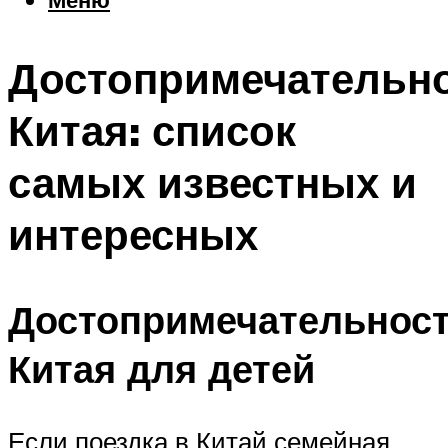
Еда
Погода
Достопримечательн
Шоппинг
Что посетить
Китая: список
самых известных и
Меню
интересных
Достопримечательнос
Китая для детей
Если поездка в Китай семейная