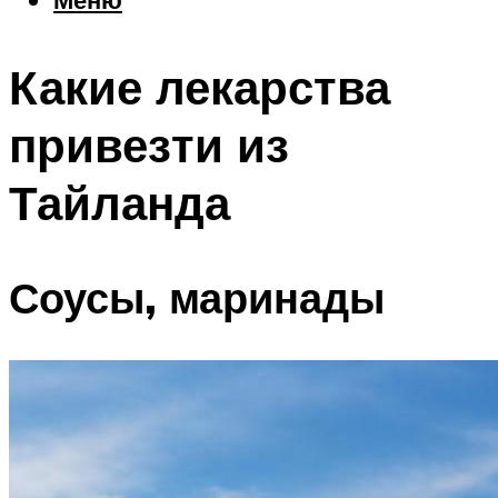
Еда
Погода
Какие лекарства
Шоппинг
Что посетить
привезти из
Тайланда
Меню
Соусы, маринады