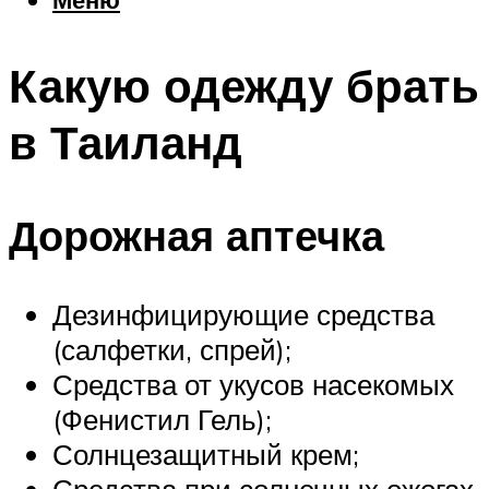
Еда
Погода
Какую одежду брать
Шоппинг
Что посетить
в Таиланд
Меню
Дорожная аптечка
Дезинфицирующие средства
(салфетки, спрей);
Средства от укусов насекомых
(Фенистил Гель);
Солнцезащитный крем;
Средства при солнечных ожогах