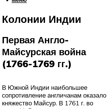
Еда
Погода
Колонии Индии
Шоппинг
Что посетить
Первая Англо-
Меню
Майсурская война
(1766-1769 гг.)
В Южной Индии наибольшее
сопротивление англичанам оказало
княжество Майсур. В 1761 г. во