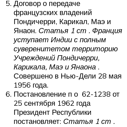
Договор о передаче
французских владений
Пондичерри, Карикал, Маэ и
Янаон.
Статья
1 ст
. Франция
уступает Индии с полным
суверенитетом территорию
Учреждений Пондичерри,
Карикала, Маэ и Янаона
.
Совершено в Нью-Дели 28 мая
1956 года.
Постановление
п о
62-1238 от
25 сентября 1962 года
Президент Республики
постановляет:
Статья
1 ст
.