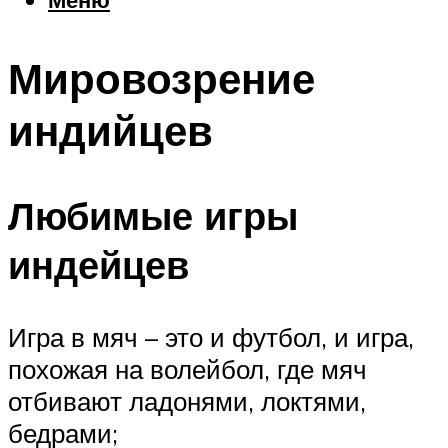
Еда
Погода
Мировозрение
Шоппинг
Что посетить
индийцев
Меню
Любимые игры
индейцев
Игра в мяч – это и футбол, и игра,
похожая на волейбол, где мяч
отбивают ладонями, локтями,
бедрами;