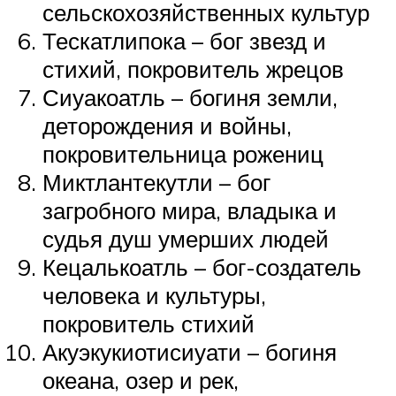
сельскохозяйственных культур
Тескатлипока – бог звезд и
стихий, покровитель жрецов
Сиуакоатль – богиня земли,
деторождения и войны,
покровительница рожениц
Миктлантекутли – бог
загробного мира, владыка и
судья душ умерших людей
Кецалькоатль – бог-создатель
человека и культуры,
покровитель стихий
Акуэкукиотисиуати – богиня
океана, озер и рек,