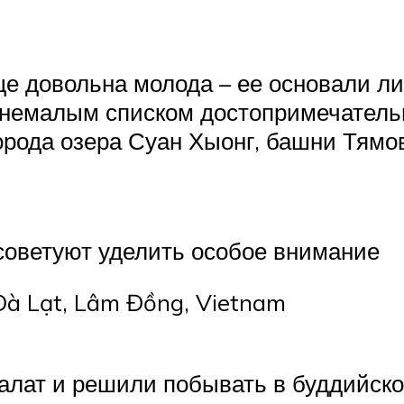
е довольна молода – ее основали ли
я немалым списком достопримечатель
рода озера Суан Хыонг, башни Тямов
советуют уделить особое внимание
Đà Lạt, Lâm Đồng, Vietnam
алат и решили побывать в буддийско