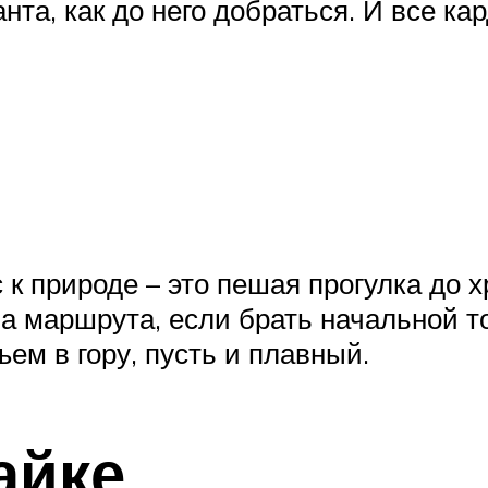
нта, как до него добраться. И все к
к природе – это пешая прогулка до х
 маршрута, если брать начальной точ
ъем в гору, пусть и плавный.
айке