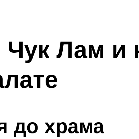
Чук Лам и 
алате
я до храма