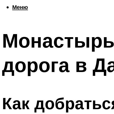
Еда
Меню
Погода
Шоппинг
Что посетить
Монастырь 
Меню
дорога в Д
Как добратьс