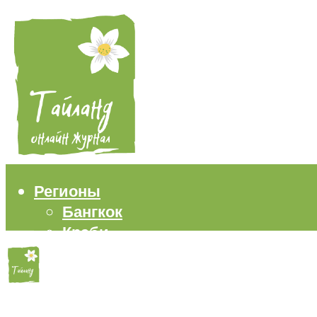
Регионы
Бангкок
Краби
Паттайя
Пхукет
Самуи
Пляжи