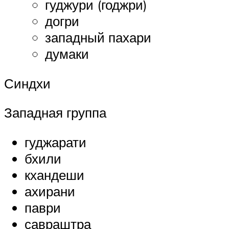
гуджури (годжри)
догри
западный пахари
думаки
Синдхи
Западная группа
гуджарати
бхили
кхандеши
ахирани
паври
савраштра