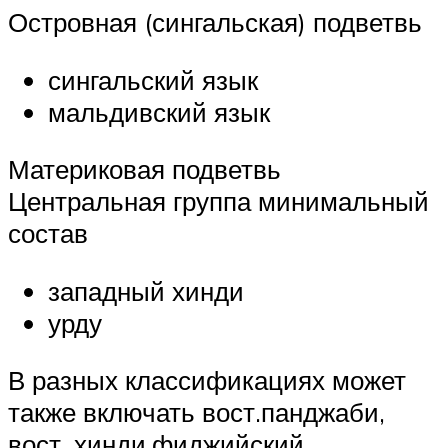
Островная (сингальская) подветвь
сингальский язык
мальдивский язык
Материковая подветвь
Центральная группа минимальный
состав
западный хинди
урду
В разных классификациях может
также включать вост.панджаби,
вост. хинди,фиджийский