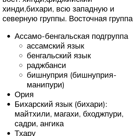
хинди,бихари, всю западную и
северную группы. Восточная группа
Ассамо-бенгальская подгруппа
ассамский язык
бенгальский язык
раджбанси
бишнуприя (бишнуприя-
манипури)
Ория
Бихарский язык (бихари):
майтхили, магахи, бходжпури,
садри, ангика
Тхару