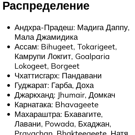
Распределение
Андхра-Прадеш: Мадига Даппу,
Мала Джамидика
Ассам: Bihugeet, Tokarigeet,
Камрупи Локгит, Goalparia
Lokogeet, Borgeet
Чхаттисгарх: Пандавани
Гуджарат: Гарба, Доха
Джаркханд: Jhumair, Домкач
Карнатака: Bhavageete
Махараштра: Бхавагите,
Лавани, Powada, Бхаджан,
Pravachan, Bhakteegeete, Натя