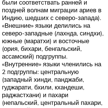
были соответствать ранней и
поздней волнам миграции ариев в
Индию, шедших с северо-запада).
«Внешние» языки делились на
северо-западные (лахнда, синдхи),
южные (маратхи) и восточные
(ория, бихари, бенгальский,
ассамский) подгруппы.
«Внутренние» языки членились на
2 подгруппы: центральную
(западный хинди, панджаби,
гуджарати, бхили, кхандеши,
раджастхани) и пахари
(непальский, центральный пахари,