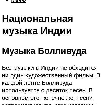
Еда
Погода
Национальная
Шоппинг
Что посетить
музыка Индии
Меню
Музыка Болливуда
Без музыки в Индии не обходится
ни один художественный фильм. В
каждой ленте Болливуда
используется с десяток песен. В
основном это, конечно же, песни
эстрадного жанра, хотя классику и