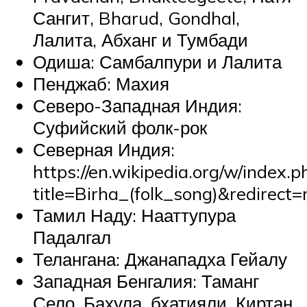
Сангит, Bharud, Gondhal,
Лалита, Абханг и Тумбади
Одиша: Самбалпури и Лалита
Пенджаб: Махия
Северо-Западная Индия:
Суфийский фолк-рок
Северная Индия:
https://en.wikipedia.org/w/index.p
title=Birha_(folk_song)&redirect=
Тамил Наду: Нааттупура
Падалгал
Телангана: Джанападха Гейалу
Западная Бенгалия: Таманг
Село, Бахула, бхатияли, Киртан