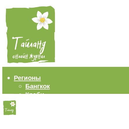
Регионы
Бангкок
Краби
Паттайя
Пхукет
Самуи
Пляжи