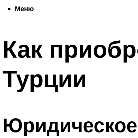
Еда
Меню
Погода
Шоппинг
Что посетить
Как приобр
Меню
Турции
Юридическое