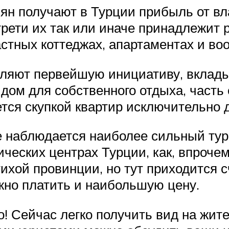
иян получают в Турции прибыль от в
трети их так или иначе принадлежит 
 частных коттеджах, апартаментах и в
ляют первейшую инициативу, вклады
 дом для собственного отдыха, часть
тся скупкой квартир исключительно д
е наблюдается наиболее сильный тури
ических центрах Турции, как, впроче
ихой провинции, но тут приходится с
но платить и наибольшую цену.
о! Сейчас легко получить вид на жи