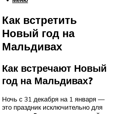
Еда
Погода
Как встретить
Шоппинг
Что посетить
Новый год на
Мальдивах
Меню
Как встречают Новый
год на Мальдивах?
Ночь с 31 декабря на 1 января —
это праздник исключительно для