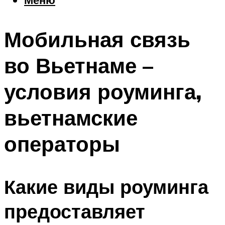
Еда
Погода
Мобильная связь
Шоппинг
Что посетить
во Вьетнаме –
условия роуминга,
Меню
вьетнамские
операторы
Какие виды роуминга
предоставляет