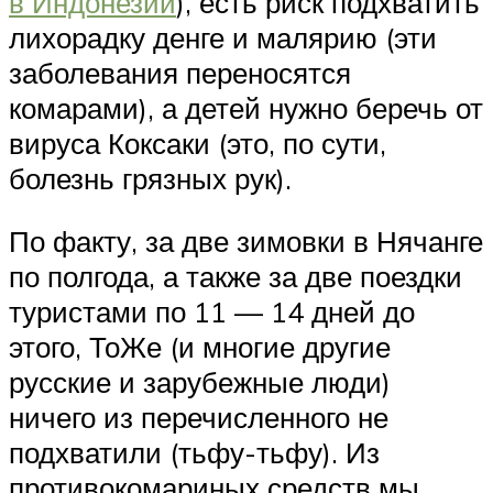
в Индонезии
), есть риск подхватить
лихорадку денге и малярию (эти
заболевания переносятся
комарами), а детей нужно беречь от
вируса Коксаки (это, по сути,
болезнь грязных рук).
По факту, за две зимовки в Нячанге
по полгода, а также за две поездки
туристами по 11 — 14 дней до
этого, ТоЖе (и многие другие
русские и зарубежные люди)
ничего из перечисленного не
подхватили (тьфу-тьфу). Из
противокомариных средств мы