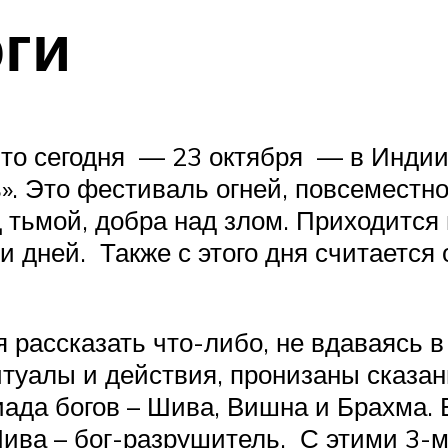
ги
то сегодня — 23 октября — в Индии 
ь». Это фестиваль огней, повсемест
тьмой, добра над злом. Приходится 
ти дней. Также с этого дня считаетс
я рассказать что-либо, не вдаваясь в
итуалы и действия, пронизаны сказан
риада богов – Шива, Вишна и Брахма. 
ива – бог-разрушитель. С этими 3-мя