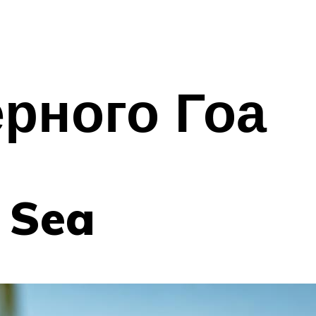
рного Гоа
 Sea