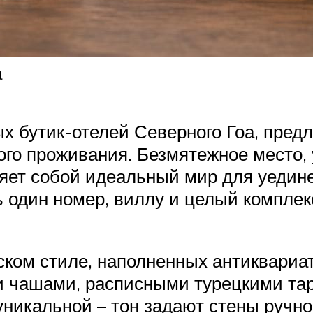
а
х бутик-отелей Северного Гоа, пред
го проживания. Безмятежное место,
ляет собой идеальный мир для уедин
 один номер, виллу и целый комплек
йском стиле, наполненных антиквариа
 чашами, расписными турецкими тар
никальной – тон задают стены ручно