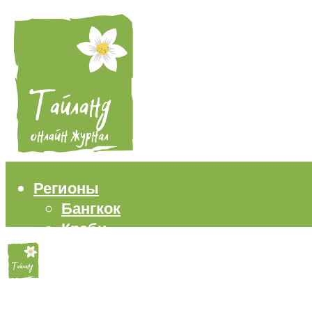
Регионы
Бангкок
Краби
Паттайя
Пхукет
Самуи
Пляжи