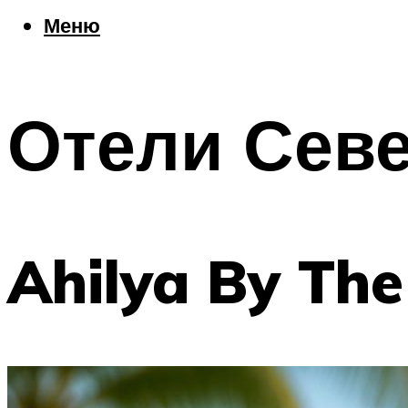
Еда
Меню
Погода
Шоппинг
Что посетить
Отели Севе
Меню
Ahilya By The