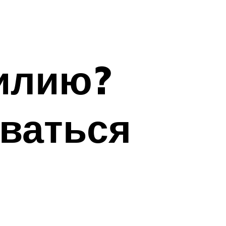
илию?
еваться