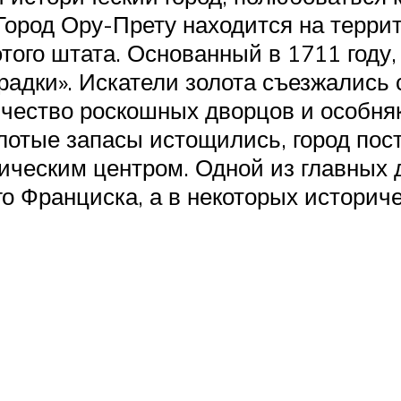
 Город Ору-Прету находится на терри
того штата. Основанный в 1711 году
адки». Искатели золота съезжались сю
чество роскошных дворцов и особняк
олотые запасы истощились, город пос
тическим центром. Одной из главных
о Франциска, а в некоторых историч
з