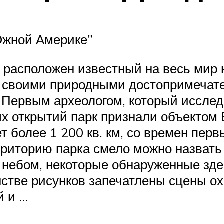
жной Америке”
 расположен известный на весь мир
ко своими природными достопримечат
 Первым археологом, который исслед
ых открытий парк признали объектом
 более 1 200 кв. км, со времен перв
рриторию парка смело можно назвать
 небом, некоторые обнаруженные зде
стве рисунков запечатлены сцены охо
й и …