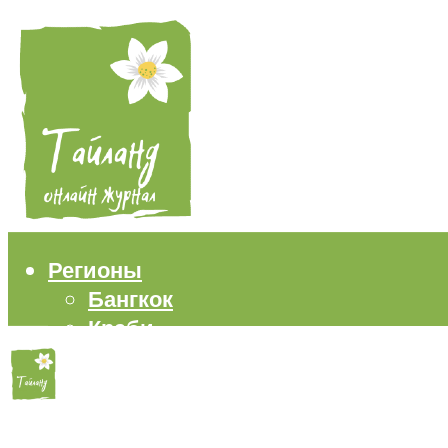
Регионы
Бангкок
Краби
Паттайя
Пхукет
Самуи
Пляжи