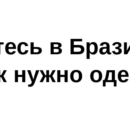
тесь в Браз
ак нужно од