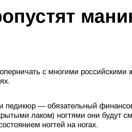
ропустят мани
соперничать с многими российскими 
ях.
 и педикюр — обязательный финансо
крытыми лаком) ногтями они будут с
остоянием ногтей на ногах.