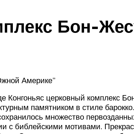
плекс Бон-Жес
жной Америке”
де Конгоньяс церковный комплекс Бо
ектурным памятником в стиле барокко
сохранилось множество первозданных
и с библейскими мотивами. Прекрасн