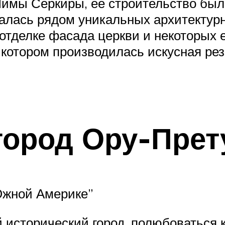
Лимы Серкиры, ее строительство был
чалась рядом уникальных архитектур
 отделке фасада церкви и некоторых
котором производилась искусная рез
город Ору-Прет
жной Америке”
 исторический город, полюбоваться