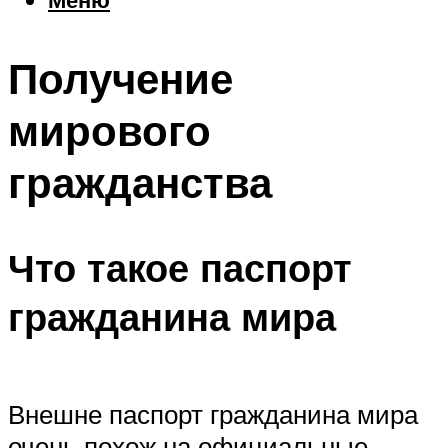
Еда
Погода
Получение
Шоппинг
Что посетить
мирового
гражданства
Меню
Что такое паспорт
гражданина мира
Внешне паспорт гражданина мира
очень похож на официальные