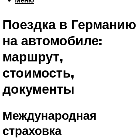
Еда
Погода
Поездка в Германию
Шоппинг
Что посетить
на автомобиле:
маршрут,
Меню
стоимость,
документы
Международная
страховка