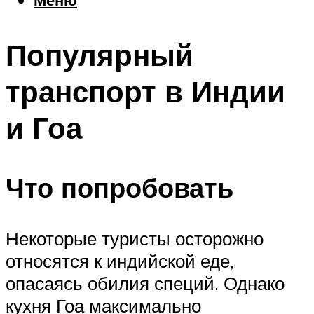
Еда
Погода
Популярный
Шоппинг
Что посетить
транспорт в Индии
и Гоа
Меню
Что попробовать
Некоторые туристы осторожно
относятся к индийской еде,
опасаясь обилия специй. Однако
кухня Гоа максимально