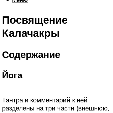
Еда
Погода
Посвящение
Шоппинг
Что посетить
Калачакры
Меню
Содержание
Йога
Тантра и комментарий к ней
разделены на три части (внешнюю,