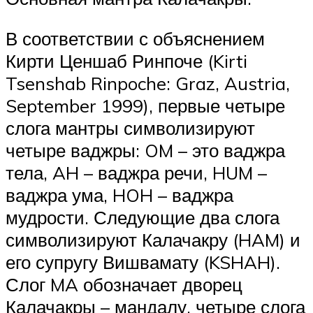
В соответствии с объяснением
Кирти Ценшаб Ринпоче (Kirti
Tsenshab Rinpoche: Graz, Austria,
September 1999), первые четыре
слога мантры символизируют
четыре ваджры: OM – это ваджра
тела, AH – ваджра речи, HUM –
ваджра ума, HOH – ваджра
мудрости. Следующие два слога
символизируют Калачакру (HAM) и
его супругу Вишвамату (KSHAH).
Слог MA обозначает дворец
Калачакры – мандалу, четыре слога