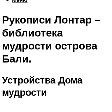
Еда
Погода
Рукописи Лонтар –
Шоппинг
Что посетить
библиотека
мудрости острова
Меню
Бали.
Устройства Дома
мудрости