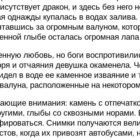
сутствует дракон, и здесь без него 
ая однажды купалась в водах залива. 
ятавшись за огромным валуном, котор
менной глыбе осталась огромная лапа
нную любовь, но боги воспротивилис
оря и отчаяния девушка окаменела. Ч
дел в воде ее каменное изваяние и 
 валуна, расположенные на некотором
ающие внимания: камень с отпечатко
ругими, глыбы со сквозными норами.
фироваться. Снимки получаются вели
тов, когда их привозят автобусами, 