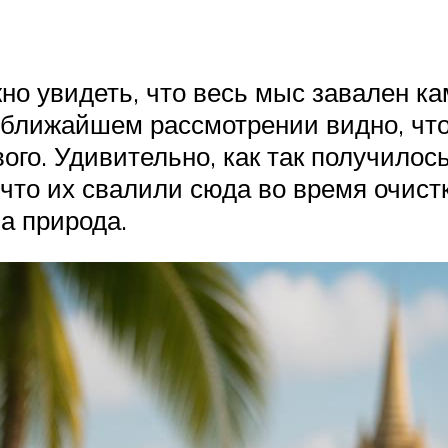
но увидеть, что весь мыс завален к
лижайшем рассмотрении видно, что 
вого. Удивительно, как так получило
 что их свалили сюда во время очист
а природа.