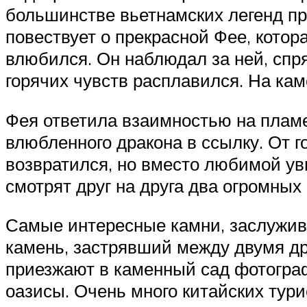
большинстве вьетнамских легенд при
повествует о прекрасной Фее, котор
влюбился. Он наблюдал за ней, спр
горячих чувств расплавился. На ка
Фея ответила взаимностью на пламе
влюбленного дракона в ссылку. От г
возвратился, но вместо любимой уви
смотрят друг на друга два огромных
Самые интересные камни, заслужив
камень, застрявший между двумя д
приезжают в каменный сад фотогра
оазисы. Очень много китайских турис