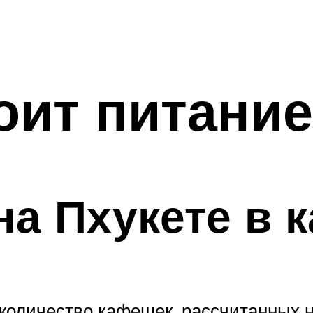
оит питание
на Пхукете в 
количество кафешек, рассчитанных н