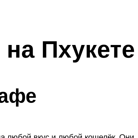
 на Пхукете
кафе
а любой вкус и любой кошелёк. Они