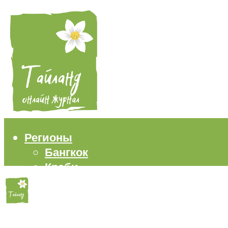
Регионы
Бангкок
Краби
Паттайя
Пхукет
Самуи
Пляжи