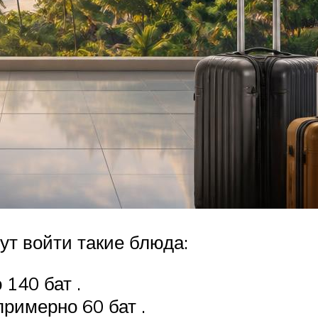
гут войти такие блюда:
 140 бат .
римерно 60 бат .