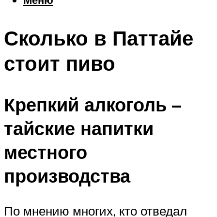
Еда
Погода
Сколько в Паттайе
Шоппинг
Что посетить
стоит пиво
Меню
Крепкий алкоголь –
тайские напитки
местного
производства
По мнению многих, кто отведал