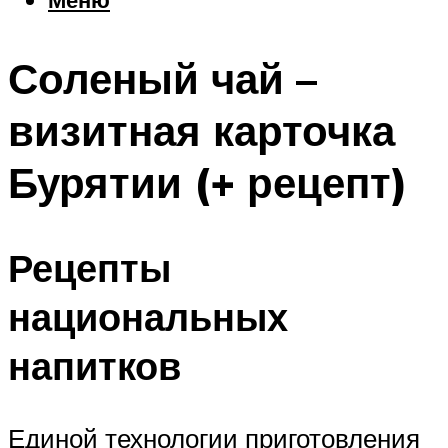
Еда
Погода
Соленый чай –
Шоппинг
Что посетить
визитная карточка
Бурятии (+ рецепт)
Меню
Рецепты
национальных
напитков
Единой технологии приготовления