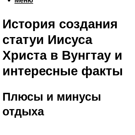
Еда
Погода
История создания
Шоппинг
Что посетить
статуи Иисуса
Христа в Вунгтау и
Меню
интересные факты
Плюсы и минусы
отдыха