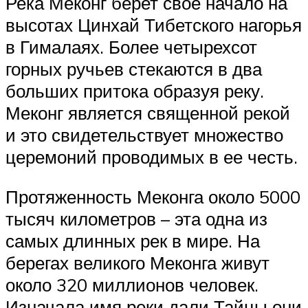
Река Меконг берет своё начало на
высотах Цинхай Тибетского нагорья
в Гималаях. Более четырехсот
горных ручьев стекаются в два
больших притока образуя реку.
Меконг является священной рекой
и это свидетельствует множество
церемоний проводимых в ее честь.
Протяженность Меконга около 5000
тысяч километров – эта одна из
самых длинных рек в мире. На
берегах великого Меконга живут
около 320 миллионов человек.
Изначала имя реки дали Тайцы они