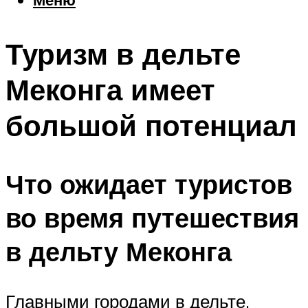
Еда
Погода
Туризм в дельте
Шоппинг
Что посетить
Меконга имеет
большой потенциал
Меню
Что ожидает туристов
во время путешествия
в дельту Меконга
Главными городами в дельте,