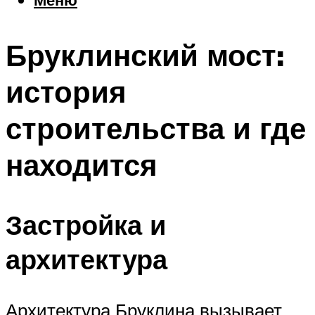
Еда
Погода
Бруклинский мост:
Шоппинг
Что посетить
история
строительства и где
Меню
находится
Застройка и
архитектура
Архитектура Бруклина вызывает