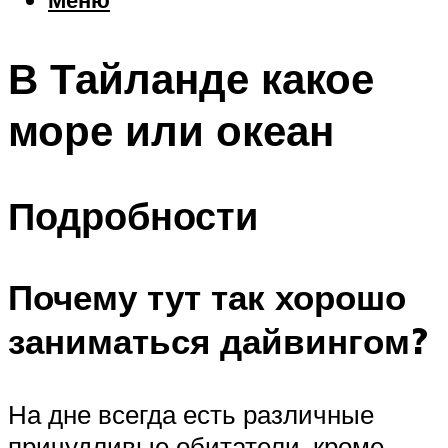
Еда
Погода
В Тайланде какое
Шоппинг
Что посетить
море или океан
Меню
Подробности
Почему тут так хорошо
заниматься дайвингом?
На дне всегда есть различные
причудливые обитатели, кроме