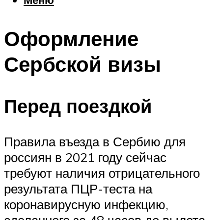
Еда
Погода
Оформление
Шоппинг
Что посетить
Сербской визы
Меню
Перед поездкой
Правила въезда в Сербию для
россиян в 2021 году сейчас
требуют наличия отрицательного
результата ПЦР-теста на
коронавирусную инфекцию,
сделанного за 48 часов до вылета