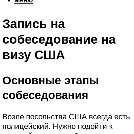
Еда
Погода
Запись на
Шоппинг
Что посетить
собеседование на
визу США
Меню
Основные этапы
собеседования
Возле посольства США всегда есть
полицейский. Нужно подойти к