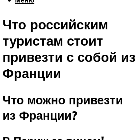
Еда
Погода
Что российским
Шоппинг
Что посетить
туристам стоит
привезти с собой из
Меню
Франции
Что можно привезти
из Франции?