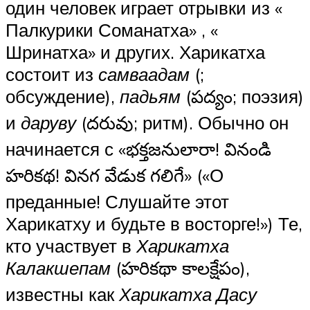
один человек играет отрывки из «
Палкурики Соманатха» , «
Шринатха» и других. Харикатха
состоит из
самваадам
(;
обсуждение),
падьям
(పద్యం; поэзия)
и
даруву
(దరువు; ритм). Обычно он
начинается с «భక్తజనులారా! వినండి
హరికథ! వినగ వేడుక గలిగే» («О
преданные! Слушайте этот
Харикатху и будьте в восторге!») Те,
кто участвует в
Харикатха
Калакшепам
(హరికథా కాలక్షేపం),
известны как
Харикатха Дасу