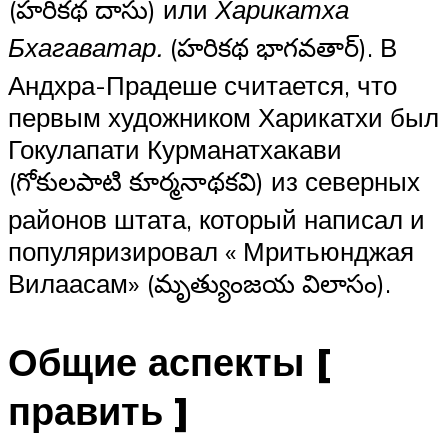
(హరికథ దాసు) или
Харикатха
Бхагаватар.
(హరికథ భాగవతార్). В
Андхра-Прадеше считается, что
первым художником Харикатхи был
Гокулапати Курманатхакави
(గోకులపాటి కూర్మనాథకవి) из северных
районов штата, который написал и
популяризировал « Мритьюнджая
Вилаасам» (మృత్యుంజయ విలాసం).
Общие аспекты [
править ]