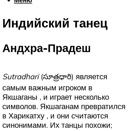
Еда
Погода
Индийский танец
Шоппинг
Что посетить
Андхра-Прадеш
Меню
Sutradhari
(సూత్రధారి) является
самым важным игроком в
Якшаганы , и играет несколько
символов. Якшаганам превратился
в Харикатху , и они считаются
синонимами. Их танцы похожи;