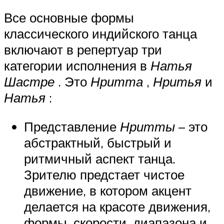
Все основные формы
классического индийского танца
включают в репертуар три
категории исполнения в
Натья
Шастре
. Это
Нритта
,
Нритья
и
Натья
:
Представление
Нритты
– это
абстрактный, быстрый и
ритмичный аспект танца.
Зрителю предстает чистое
движение, в котором акцент
делается на красоте движения,
формы, скорости, диапазона и