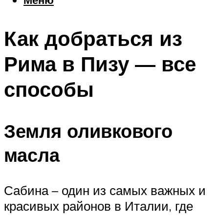
Еда
Погода
Как добраться из
Шоппинг
Что посетить
Рима в Пизу — все
способы
Меню
Земля оливкового
масла
Сабина – один из самых важных и
красивых районов в Италии, где