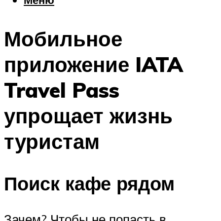
Еда
Погода
Мобильное
Шоппинг
Что посетить
приложение IATA
Travel Pass
Меню
упрощает жизнь
туристам
Поиск кафе рядом
Зачем? Чтобы не попасть в