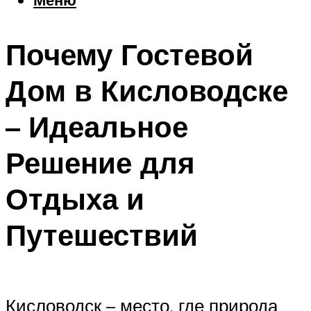
Еда
Погода
Почему Гостевой
Шоппинг
Что посетить
Дом в Кисловодске
– Идеальное
Меню
Решение для
Отдыха и
Путешествий
Кисловодск – место, где природа