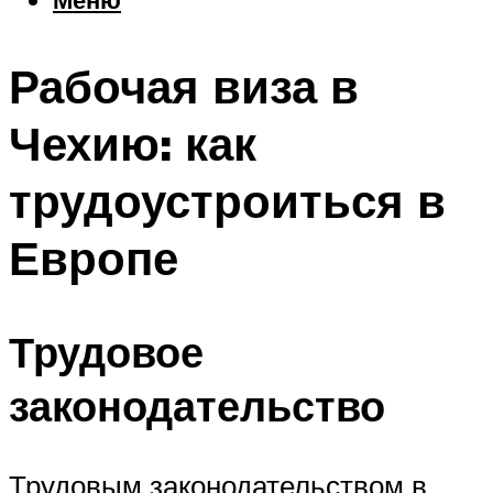
Еда
Погода
Рабочая виза в
Шоппинг
Что посетить
Чехию: как
трудоустроиться в
Меню
Европе
Трудовое
законодательство
Трудовым законодательством в