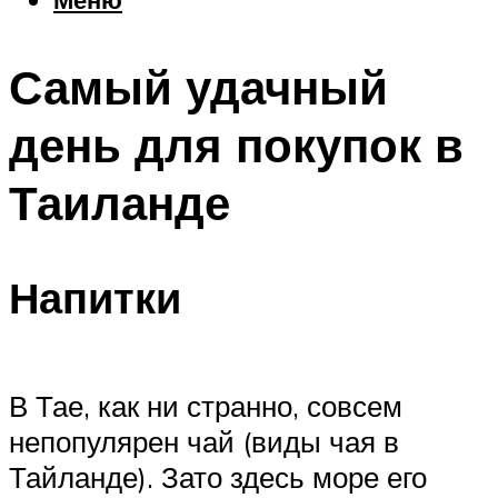
Еда
Погода
Самый удачный
Шоппинг
Что посетить
день для покупок в
Таиланде
Меню
Напитки
В Тае, как ни странно, совсем
непопулярен чай (виды чая в
Тайланде). Зато здесь море его