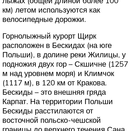
лыжах (общей длиной более 100
км) летом используются как
велосипедные дорожки.
Горнолыжный курорт Щирк
расположен в Бескидах (на юге
Польши), в долине реки Жилицы, у
подножия двух гор – Скшичне (1257
м над уровнем моря) и Климчок
(1117 м), в 120 км от Кракова.
Бескиды – это внешняя гряда
Карпат. На территории Польши
Бескиды расстилаются от
восточной польско-чешской
границы до верхнего течения Сана.