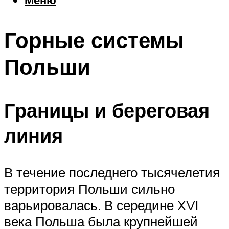
Еда
Погода
Горные системы
Шоппинг
Что посетить
Польши
Меню
Границы и береговая
линия
В течение последнего тысячелетия
территория Польши сильно
варьировалась. В середине XVI
века Польша была крупнейшей