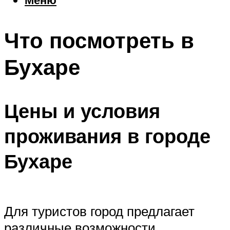
Еда
Погода
Что посмотреть в
Шоппинг
Что посетить
Бухаре
Меню
Цены и условия
проживания в городе
Бухаре
Для туристов город предлагает
различные возможности