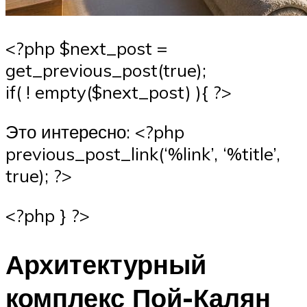
<?php $next_post =
get_previous_post(true);
if( ! empty($next_post) ){ ?>
Это интересно: <?php
previous_post_link(‘%link’, ‘%title’,
true); ?>
<?php } ?>
Архитектурный
комплекс Пой-Калян